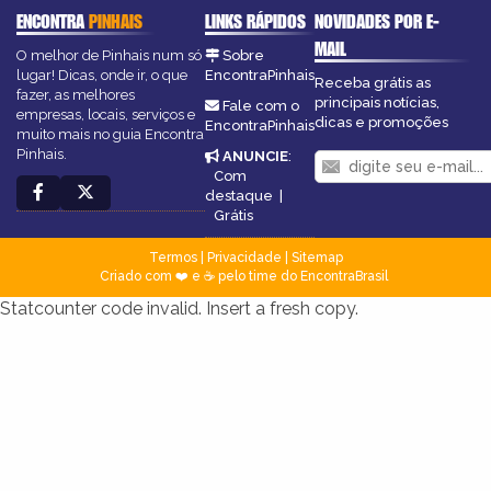
ENCONTRA
PINHAIS
LINKS RÁPIDOS
NOVIDADES POR E-
MAIL
O melhor de Pinhais num só
Sobre
lugar! Dicas, onde ir, o que
EncontraPinhais
Receba grátis as
fazer, as melhores
principais notícias,
Fale com o
empresas, locais, serviços e
dicas e promoções
EncontraPinhais
muito mais no guia Encontra
Pinhais.
ANUNCIE
:
Com
destaque
|
Grátis
Termos
|
Privacidade
|
Sitemap
Criado com ❤️ e ☕ pelo time do EncontraBrasil
Statcounter code invalid. Insert a fresh copy.