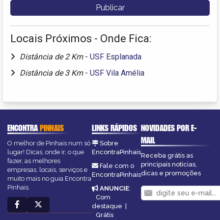
Locais Próximos - Onde Fica:
Distância de 2 Km
-
USF Esplanada
Distância de 3 Km
-
USF Vila Amélia
ENCONTRA
PINHAIS
LINKS RÁPIDOS
NOVIDADES POR E-
MAIL
O melhor de Pinhais num só
Sobre
lugar! Dicas, onde ir, o que
EncontraPinhais
Receba grátis as
fazer, as melhores
principais notícias,
Fale com o
empresas, locais, serviços e
dicas e promoções
EncontraPinhais
muito mais no guia Encontra
Pinhais.
ANUNCIE
:
Com
destaque
|
Grátis