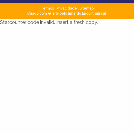
Termos
|
Privacidade
|
Sitemap
Criado com ❤️ e ☕ pelo time do EncontraBrasil
Statcounter code invalid. Insert a fresh copy.