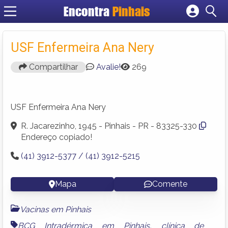
Encontra
Pinhais
Cadastrar empresa
Fazer login
USF Enfermeira Ana Nery
Criar conta
Compartilhar
Avalie!
269
USF Enfermeira Ana Nery
R. Jacarezinho, 1945 - Pinhais - PR - 83325-330
Endereço copiado!
(41) 3912-5377 / (41) 3912-5215
Mapa
Comente
Vacinas em Pinhais
BCG Intradérmica em Pinhais
,
clínica de