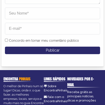
Concordo em tornar meu comentário público
ENCONTRA
PINHAIS
LINKS RÁPIDOS
NOVIDADES POR E-
MAIL
O melhor de Pinhais num só
Sobre
lugar! Dicas, onde ir, o que
EncontraPinhais
Receba grátis as
fazer, as melhores
principais notícias,
Fale com o
empresas, locais, serviços e
dicas e promoções
EncontraPinhais
muito mais no guia Encontra