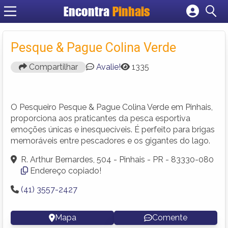
Encontra
Pinhais
Cadastrar empresa
Fazer login
Pesque & Pague Colina Verde
Criar conta
Compartilhar
Avalie!
1335
O Pesqueiro Pesque & Pague Colina Verde em Pinhais,
proporciona aos praticantes da pesca esportiva
emoções únicas e inesquecíveis. É perfeito para brigas
memoráveis entre pescadores e os gigantes do lago.
R. Arthur Bernardes, 504 - Pinhais - PR - 83330-080
Endereço copiado!
(41) 3557-2427
Mapa
Comente