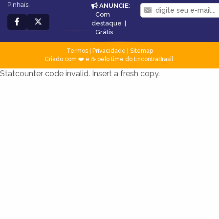
Pinhais.
ANUNCIE
:
Com
destaque
|
Grátis
Termos
|
Privacidade
|
Sitemap
Criado com ❤️ e ☕ pelo time do EncontraBrasil
Statcounter code invalid. Insert a fresh copy.