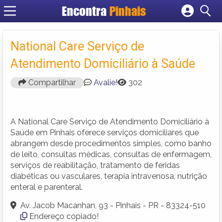
Encontra
Pinhais
Cadastrar empresa
Fazer login
National Care Serviço de
Criar conta
Atendimento Domiciliário à Saúde
Compartilhar
Avalie!
302
A National Care Serviço de Atendimento Domiciliário à
Saúde em Pinhais oferece serviços domiciliares que
abrangem desde procedimentos simples, como banho
de leito, consultas médicas, consultas de enfermagem,
serviços de reabilitação, tratamento de feridas
diabéticas ou vasculares, terapia intravenosa, nutrição
enteral e parenteral.
Av. Jacob Macanhan, 93 - Pinhais - PR - 83324-510
Endereço copiado!