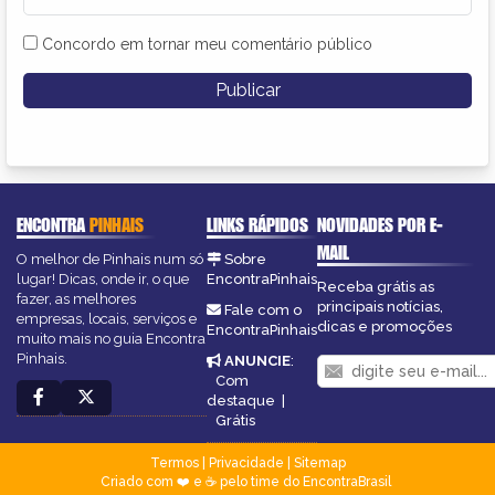
Concordo em tornar meu comentário público
ENCONTRA
PINHAIS
LINKS RÁPIDOS
NOVIDADES POR E-
MAIL
O melhor de Pinhais num só
Sobre
lugar! Dicas, onde ir, o que
EncontraPinhais
Receba grátis as
fazer, as melhores
principais notícias,
Fale com o
empresas, locais, serviços e
dicas e promoções
EncontraPinhais
muito mais no guia Encontra
Pinhais.
ANUNCIE
:
Com
destaque
|
Grátis
Termos
|
Privacidade
|
Sitemap
Criado com ❤️ e ☕ pelo time do EncontraBrasil