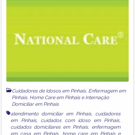
Cuidadores de Idosos em Pinhais
,
Enfermagem em
Pinhais
,
Home Care em Pinhais
e
Internação
Domiciliar em Pinhais
atendimento domiciliar em Pinhais
,
cuidadores
em Pinhais
,
cuidados com idoso em Pinhais
,
cuidados domiciliares em Pinhais
,
enfermagem
em casa em Pinhais
,
home care em Pinhais
e