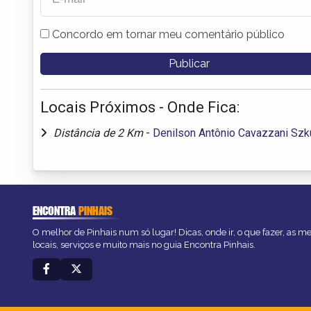
Concordo em tornar meu comentário público
Locais Próximos - Onde Fica:
Distância de 2 Km
-
Denilson Antônio Cavazzani Szk
ENCONTRA
PINHAIS
O melhor de Pinhais num só lugar! Dicas, onde ir, o que fazer, as 
locais, serviços e muito mais no guia Encontra Pinhais.