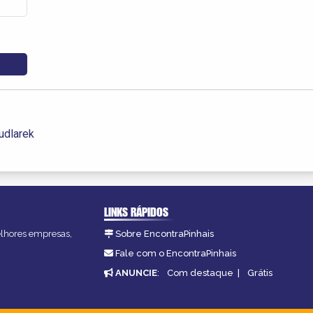
udlarek
LINKS RÁPIDOS
melhores empresas,
Sobre EncontraPinhais
Fale com o EncontraPinhais
ANUNCIE
:
Com destaque
|
Grátis