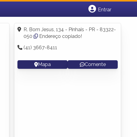
Entrar
Cadastrar empresa
Fazer login
R. Bom Jesus, 134 - Pinhais - PR - 83322-
Criar conta
050
Endereço copiado!
(41) 3667-8411
Mapa
Comente