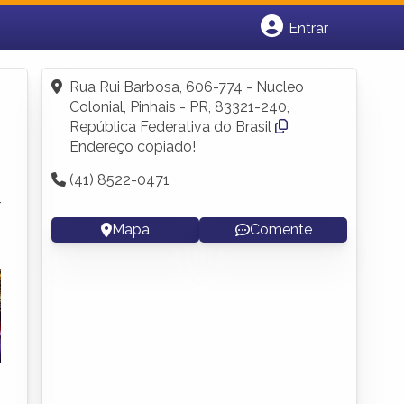
Entrar
Cadastrar empresa
Fazer login
Rua Rui Barbosa, 606-774 - Nucleo
Criar conta
Colonial, Pinhais - PR, 83321-240,
República Federativa do Brasil
Endereço copiado!
(41) 8522-0471
r
Mapa
Comente