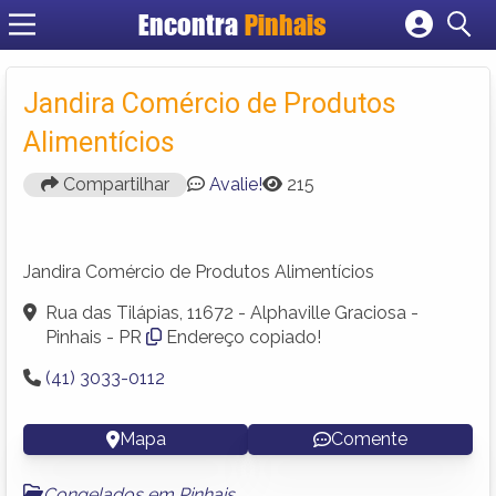
Encontra
Pinhais
Cadastrar empresa
Fazer login
Jandira Comércio de Produtos
Criar conta
Alimentícios
Compartilhar
Avalie!
215
Jandira Comércio de Produtos Alimentícios
Rua das Tilápias, 11672 - Alphaville Graciosa -
Pinhais - PR
Endereço copiado!
(41) 3033-0112
Mapa
Comente
Congelados em Pinhais