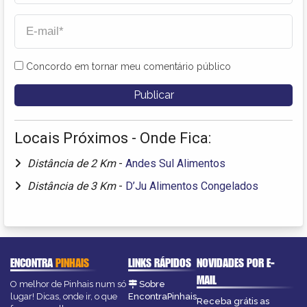
Concordo em tornar meu comentário público
Locais Próximos - Onde Fica:
Distância de 2 Km
-
Andes Sul Alimentos
Distância de 3 Km
-
D’Ju Alimentos Congelados
ENCONTRA
PINHAIS
LINKS RÁPIDOS
NOVIDADES POR E-
MAIL
O melhor de Pinhais num só
Sobre
lugar! Dicas, onde ir, o que
EncontraPinhais
Receba grátis as