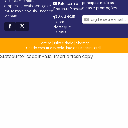
fazer, as melhores
principais notícias,
Fale com o
empresas, locais, serviços e
dicas e promoções
EncontraPinhais
muito mais no guia Encontra
Pinhais.
ANUNCIE
:
Com
destaque
|
Grátis
Termos
|
Privacidade
|
Sitemap
Criado com ❤️ e ☕ pelo time do EncontraBrasil
Statcounter code invalid. Insert a fresh copy.