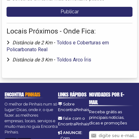
Locais Próximos - Onde Fica:
Distância de 2 Km
-
Toldos e Coberturas em
Policarbonato Real
Distância de 3 Km
-
Toldos Arco Íris
ENCONTRA
PINHAIS
LINKS RÁPIDOS
NOVIDADES POR E-
MAIL
O melhor de Pinhais num só
Sobre
lugar! Dicas, onde ir, o que
EncontraPinhais
Receba grátis as
fazer, as melhores
principais notícias,
Fale com o
empresas, locais, serviços e
dicas e promoções
EncontraPinhais
muito mais no guia Encontra
Pinhais.
ANUNCIE
:
Com