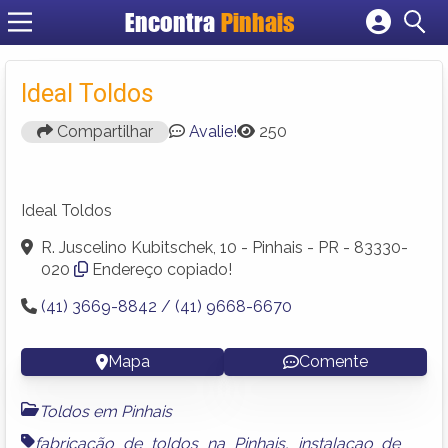
Encontra
Pinhais
Cadastrar empresa
Fazer login
Ideal Toldos
Criar conta
Compartilhar
Avalie!
250
Ideal Toldos
R. Juscelino Kubitschek, 10 - Pinhais - PR - 83330-
020
Endereço copiado!
(41) 3669-8842 / (41) 9668-6670
Mapa
Comente
Toldos em Pinhais
fabricação de toldos na Pinhais
,
instalaçao de