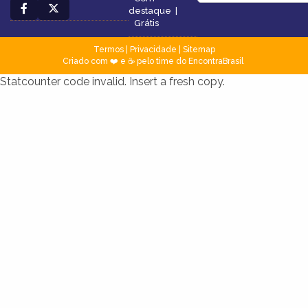
destaque
|
Grátis
Termos
|
Privacidade
|
Sitemap
Criado com ❤️ e ☕ pelo time do EncontraBrasil
Statcounter code invalid. Insert a fresh copy.