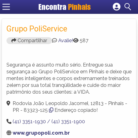
Encontra
Pinhais
Cadastrar empresa
Fazer login
Grupo PoliService
Criar conta
Compartilhar
Avalie!
587
Segurança é assunto muito sério. Entregue sua
segurança ao Grupo PoliService em Pinhais e deixe que
mentes inteligentes e corpos extremamente treinados
zelem por sua total tranqüilidade e cuide do maior
patrimônio dos seus clientes: a VIDA.
Rodovia João Leopoldo Jacomel, 12813 - Pinhais -
PR - 83323-125
Endereço copiado!
(41) 3351-1930 / (41) 3351-1900
www.grupopoli.com.br