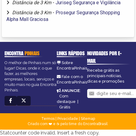
Distância de 3 Km
-
Juriseg Segurança e Vigilância
Distância de 3 Km
-
Prosegur Segurança Shopping
Alpha Mall Graciosa
ENCONTRA
PINHAIS
LINKS RÁPIDOS
NOVIDADES POR E-
MAIL
O melhor de Pinhais num só
Sobre
lugar! Dicas, onde ir, o que
EncontraPinhais
Receba grátis as
fazer, as melhores
principais notícias,
Fale com o
empresas, locais, serviços e
dicas e promoções
EncontraPinhais
muito mais no guia Encontra
Pinhais.
ANUNCIE
:
Com
destaque
|
Grátis
Termos
|
Privacidade
|
Sitemap
Criado com ❤️ e ☕ pelo time do EncontraBrasil
Statcounter code invalid. Insert a fresh copy.