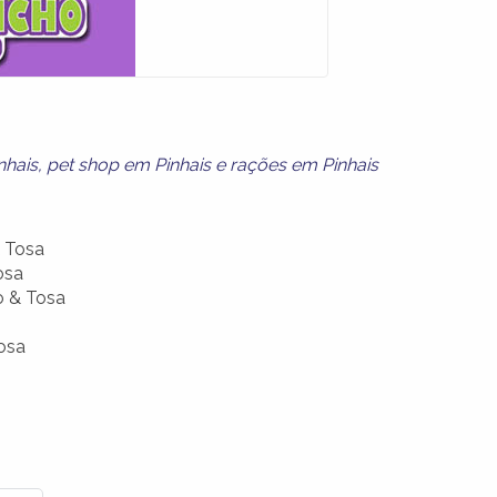
nhais
,
pet shop em Pinhais
e
rações em Pinhais
 Tosa
osa
o & Tosa
osa