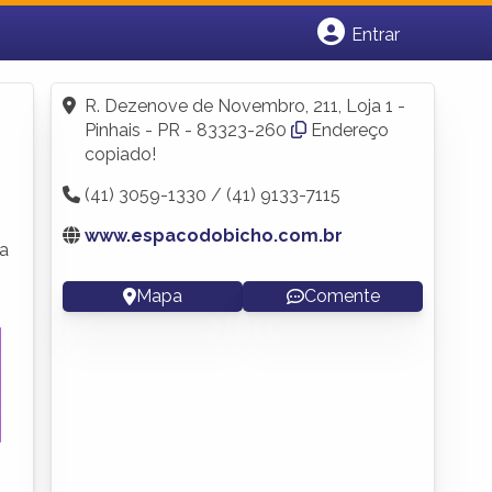
Entrar
Cadastrar empresa
Fazer login
R. Dezenove de Novembro, 211, Loja 1 -
Criar conta
Pinhais - PR - 83323-260
Endereço
copiado!
(41) 3059-1330 / (41) 9133-7115
www.espacodobicho.com.br
ra
Mapa
Comente