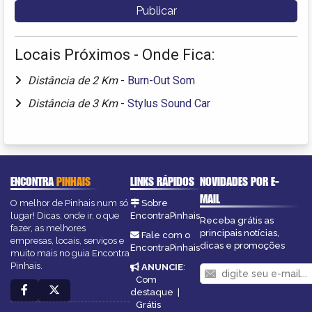
Locais Próximos - Onde Fica:
Distância de 2 Km
-
Burn-Out Som
Distância de 3 Km
-
Stylus Sound Car
ENCONTRA
PINHAIS
LINKS RÁPIDOS
NOVIDADES POR E-
MAIL
O melhor de Pinhais num só
Sobre
lugar! Dicas, onde ir, o que
EncontraPinhais
Receba grátis as
fazer, as melhores
principais notícias,
Fale com o
empresas, locais, serviços e
dicas e promoções
EncontraPinhais
muito mais no guia Encontra
Pinhais.
ANUNCIE
:
Com
destaque
|
Grátis