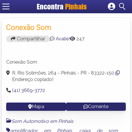
Encontra
Pinhais
Cadastrar empresa
Fazer login
Conexão Som
Criar conta
Compartilhar
Avalie!
247
Conexão Som
R. Rio Solimões, 264 - Pinhais - PR - 83322-150
Endereço copiado!
(41) 3669-3772
Mapa
Comente
Som Automotivo em Pinhais
amplificador em Pinhais
,
caixa de som