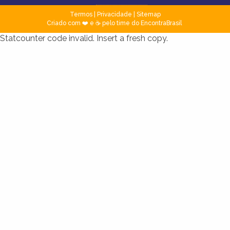
Termos
|
Privacidade
|
Sitemap
Criado com ❤️ e ☕ pelo time do EncontraBrasil
Statcounter code invalid. Insert a fresh copy.