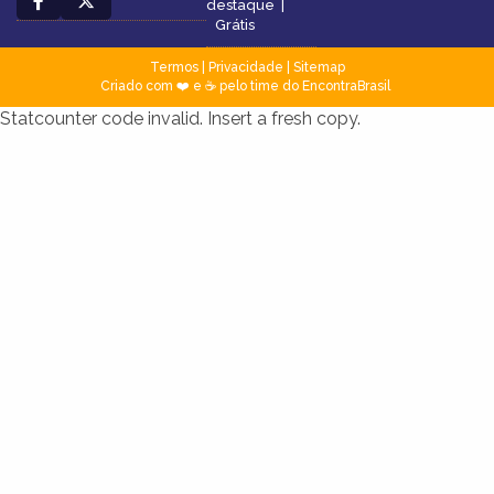
destaque
|
Grátis
Termos
|
Privacidade
|
Sitemap
Criado com ❤️ e ☕ pelo time do EncontraBrasil
Statcounter code invalid. Insert a fresh copy.