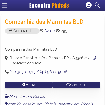
Encontra
Pinhais
Cadastrar empresa
Fazer login
Companhia das Marmitas BJD
Criar conta
Compartilhar
Avalie!
295
Companhia das Marmitas BJD
R. José Carlotto, s/n - Pinhais - PR - 83326-270
Endereço copiado!
(41) 3039-0715 / (41) 9607-9006
Mapa
Comente
Marmitex em Pinhais
comida caseira em Pinhais
,
delivery em Pinhais
,