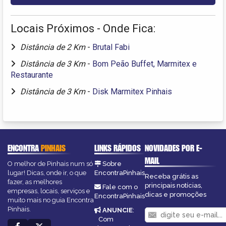
Locais Próximos - Onde Fica:
Distância de 2 Km
-
Brutal Fabi
Distância de 3 Km
-
Bom Peão Buffet, Marmitex e
Restaurante
Distância de 3 Km
-
Disk Marmitex Pinhais
ENCONTRA
PINHAIS
LINKS RÁPIDOS
NOVIDADES POR E-
MAIL
O melhor de Pinhais num só
Sobre
lugar! Dicas, onde ir, o que
EncontraPinhais
Receba grátis as
fazer, as melhores
principais notícias,
Fale com o
empresas, locais, serviços e
dicas e promoções
EncontraPinhais
muito mais no guia Encontra
Pinhais.
ANUNCIE
:
Com