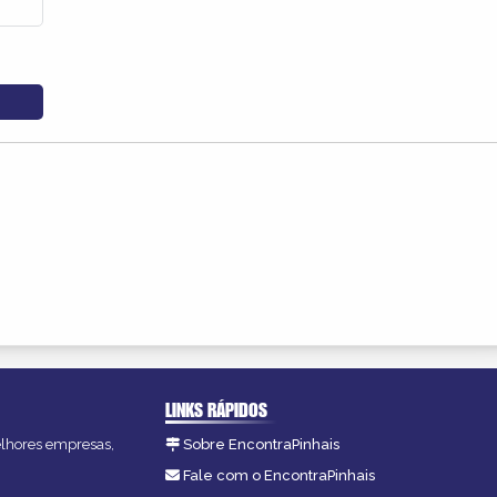
LINKS RÁPIDOS
melhores empresas,
Sobre EncontraPinhais
Fale com o EncontraPinhais