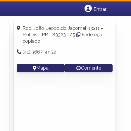
Entrar
Cadastrar empresa
Fazer login
Rod. João Leopoldo Jacomel, 13211 -
Criar conta
Pinhais - PR - 83323-125
Endereço
copiado!
(41) 3667-4952
Mapa
Comente