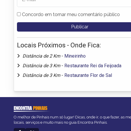
Concordo em tornar meu comentário público
Locais Próximos - Onde Fica:
Distância de 2 Km
-
Mineirinho
Distância de 3 Km
-
Restaurante Rei da Feijoada
Distância de 3 Km
-
Restaurante Flor de Sal
ENCONTRA
PINHAIS
O melhor de Pinhais num só lugar! Dicas, onde ir, o que fazer, as 
locais, serviços e muito mais no guia Encontra Pinhais.