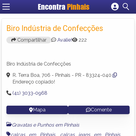
Encontra
Pinhais
Cadastrar empresa
Fazer login
Biro Indústria de Confecções
Criar conta
Compartilhar
Avalie!
222
Biro Indústria de Confecções
R. Terra Boa, 706 - Pinhais - PR - 83324-040
Endereço copiado!
(41) 3033-0968
Mapa
Comente
Gravatas e Punhos em Pinhais
calças em Pinhais
,
calças jeans em Pinhais
,