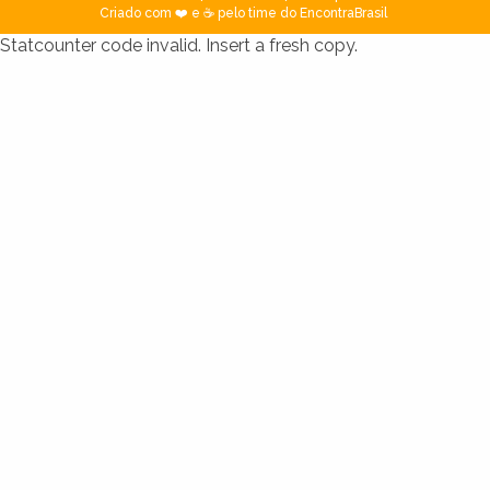
Criado com ❤️ e ☕ pelo time do EncontraBrasil
Statcounter code invalid. Insert a fresh copy.