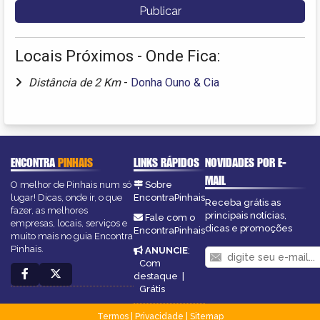
Locais Próximos - Onde Fica:
Distância de 2 Km
-
Donha Ouno & Cia
ENCONTRA
PINHAIS
LINKS RÁPIDOS
NOVIDADES POR E-
MAIL
O melhor de Pinhais num só
Sobre
lugar! Dicas, onde ir, o que
EncontraPinhais
Receba grátis as
fazer, as melhores
principais notícias,
Fale com o
empresas, locais, serviços e
dicas e promoções
EncontraPinhais
muito mais no guia Encontra
Pinhais.
ANUNCIE
:
Com
destaque
|
Grátis
Termos
|
Privacidade
|
Sitemap