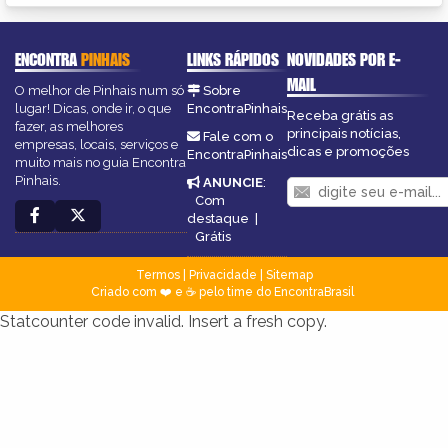
ENCONTRA
PINHAIS
LINKS RÁPIDOS
NOVIDADES POR E-
MAIL
O melhor de Pinhais num só
Sobre
lugar! Dicas, onde ir, o que
EncontraPinhais
Receba grátis as
fazer, as melhores
principais notícias,
Fale com o
empresas, locais, serviços e
dicas e promoções
EncontraPinhais
muito mais no guia Encontra
Pinhais.
ANUNCIE
:
Com
destaque
|
Grátis
Termos
|
Privacidade
|
Sitemap
Criado com ❤️ e ☕ pelo time do EncontraBrasil
Statcounter code invalid. Insert a fresh copy.