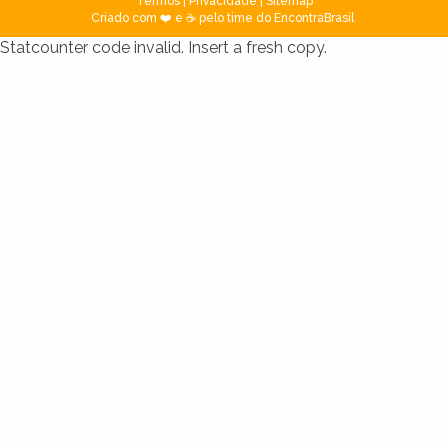
Termos
|
Privacidade
|
Sitemap
Criado com ❤️ e ☕ pelo time do EncontraBrasil
Statcounter code invalid. Insert a fresh copy.