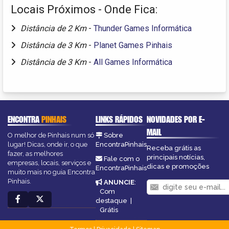
Locais Próximos - Onde Fica:
Distância de 2 Km
-
Thunder Games Informática
Distância de 3 Km
-
Planet Games Pinhais
Distância de 3 Km
-
All Games Informática
ENCONTRA
PINHAIS
LINKS RÁPIDOS
NOVIDADES POR E-
MAIL
O melhor de Pinhais num só
Sobre
lugar! Dicas, onde ir, o que
EncontraPinhais
Receba grátis as
fazer, as melhores
principais notícias,
Fale com o
empresas, locais, serviços e
dicas e promoções
EncontraPinhais
muito mais no guia Encontra
Pinhais.
ANUNCIE
:
Com
destaque
|
Grátis