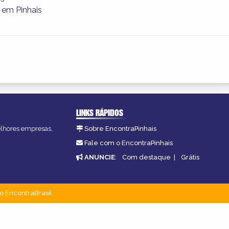
em Pinhais
LINKS RÁPIDOS
melhores empresas,
Sobre EncontraPinhais
Fale com o EncontraPinhais
ANUNCIE
:
Com destaque
|
Grátis
o EncontraBrasil