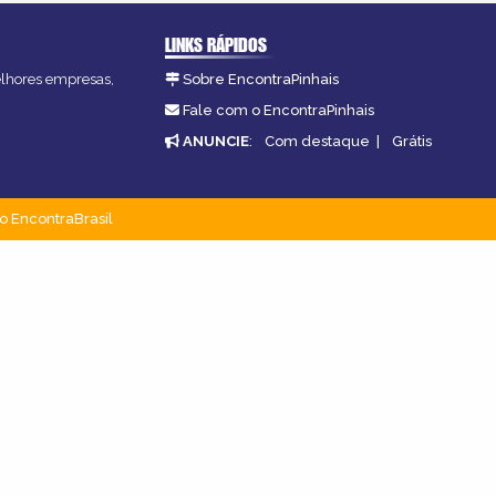
LINKS RÁPIDOS
melhores empresas,
Sobre EncontraPinhais
Fale com o EncontraPinhais
ANUNCIE
:
Com destaque
|
Grátis
o EncontraBrasil