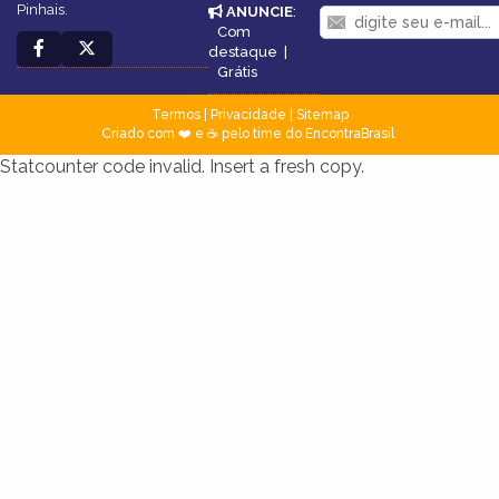
Pinhais.
ANUNCIE
:
Com
destaque
|
Grátis
Termos
|
Privacidade
|
Sitemap
Criado com ❤️ e ☕ pelo time do EncontraBrasil
Statcounter code invalid. Insert a fresh copy.