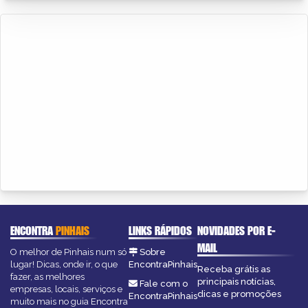
ENCONTRA
PINHAIS
LINKS RÁPIDOS
NOVIDADES POR E-
MAIL
O melhor de Pinhais num só
Sobre
lugar! Dicas, onde ir, o que
EncontraPinhais
Receba grátis as
fazer, as melhores
principais notícias,
Fale com o
empresas, locais, serviços e
dicas e promoções
EncontraPinhais
muito mais no guia Encontra