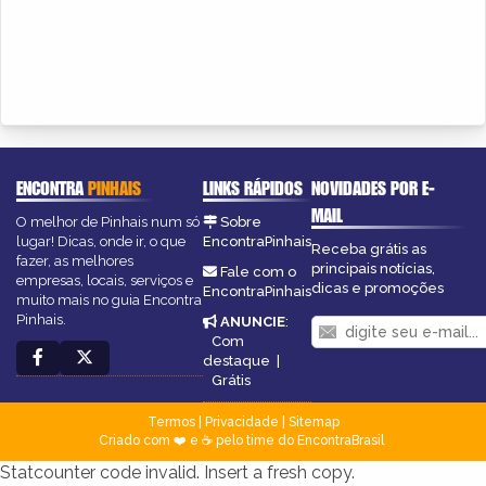
ENCONTRA
PINHAIS
LINKS RÁPIDOS
NOVIDADES POR E-
MAIL
O melhor de Pinhais num só
Sobre
lugar! Dicas, onde ir, o que
EncontraPinhais
Receba grátis as
fazer, as melhores
principais notícias,
Fale com o
empresas, locais, serviços e
dicas e promoções
EncontraPinhais
muito mais no guia Encontra
Pinhais.
ANUNCIE
:
Com
destaque
|
Grátis
Termos
|
Privacidade
|
Sitemap
Criado com ❤️ e ☕ pelo time do EncontraBrasil
Statcounter code invalid. Insert a fresh copy.