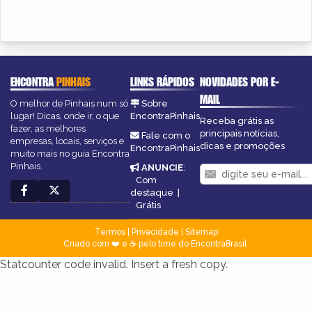
ENCONTRA
PINHAIS
LINKS RÁPIDOS
NOVIDADES POR E-
MAIL
O melhor de Pinhais num só
Sobre
lugar! Dicas, onde ir, o que
EncontraPinhais
Receba grátis as
fazer, as melhores
principais notícias,
Fale com o
empresas, locais, serviços e
dicas e promoções
EncontraPinhais
muito mais no guia Encontra
Pinhais.
ANUNCIE
:
Com
destaque
|
Grátis
Termos
|
Privacidade
|
Sitemap
Criado com ❤️ e ☕ pelo time do EncontraBrasil
Statcounter code invalid. Insert a fresh copy.