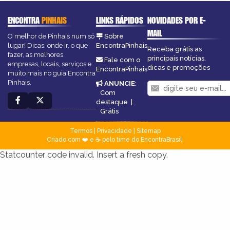
ENCONTRA
PINHAIS
LINKS RÁPIDOS
NOVIDADES POR E-
MAIL
O melhor de Pinhais num só
Sobre
lugar! Dicas, onde ir, o que
EncontraPinhais
Receba grátis as
fazer, as melhores
principais notícias,
Fale com o
empresas, locais, serviços e
dicas e promoções
EncontraPinhais
muito mais no guia Encontra
Pinhais.
ANUNCIE
:
Com
destaque
|
Grátis
Termos
|
Privacidade
|
Sitemap
Criado com ❤️ e ☕ pelo time do EncontraBrasil
Statcounter code invalid. Insert a fresh copy.