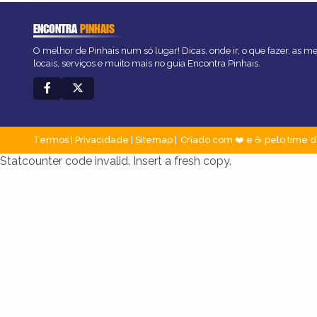
ENCONTRA
PINHAIS
O melhor de Pinhais num só lugar! Dicas, onde ir, o que fazer, as 
locais, serviços e muito mais no guia Encontra Pinhais.
Termos
|
Privacidade
|
Sitemap
Criado com ❤️ e ☕ pelo time d
Statcounter code invalid. Insert a fresh copy.