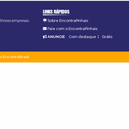
LINKS RÁPIDOS
melhores empresas,
Sobre EncontraPinhais
Fale com o EncontraPinhais
ANUNCIE
:
Com destaque
|
Grátis
o EncontraBrasil