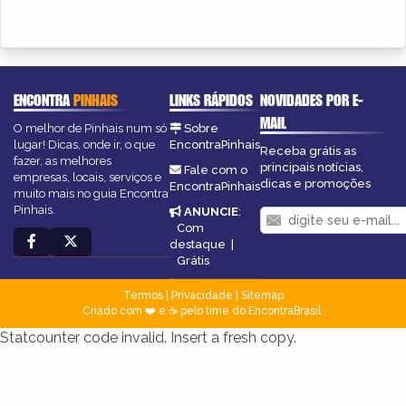
ENCONTRA
PINHAIS
LINKS RÁPIDOS
NOVIDADES POR E-
MAIL
O melhor de Pinhais num só
Sobre
lugar! Dicas, onde ir, o que
EncontraPinhais
Receba grátis as
fazer, as melhores
principais notícias,
Fale com o
empresas, locais, serviços e
dicas e promoções
EncontraPinhais
muito mais no guia Encontra
Pinhais.
ANUNCIE
:
Com
destaque
|
Grátis
Termos
|
Privacidade
|
Sitemap
Criado com ❤️ e ☕ pelo time do EncontraBrasil
Statcounter code invalid. Insert a fresh copy.