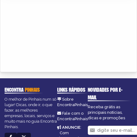
ENCONTRA
PINHAIS
LINKS RÁPIDOS
NOVIDADES POR E-
MAIL
O melhor de Pinhais num só
Sobre
lugar! Dicas, onde ir, o que
EncontraPinhais
Receba grátis as
fazer, as melhores
principais notícias,
Fale com o
empresas, locais, serviços e
dicas e promoções
EncontraPinhais
muito mais no guia Encontra
Pinhais.
ANUNCIE
:
Com