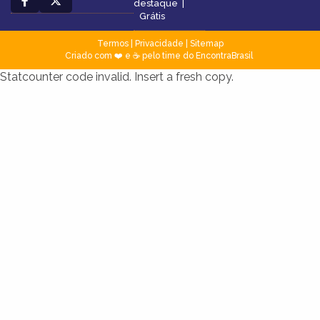
destaque
|
Grátis
Termos
|
Privacidade
|
Sitemap
Criado com ❤️ e ☕ pelo time do EncontraBrasil
Statcounter code invalid. Insert a fresh copy.