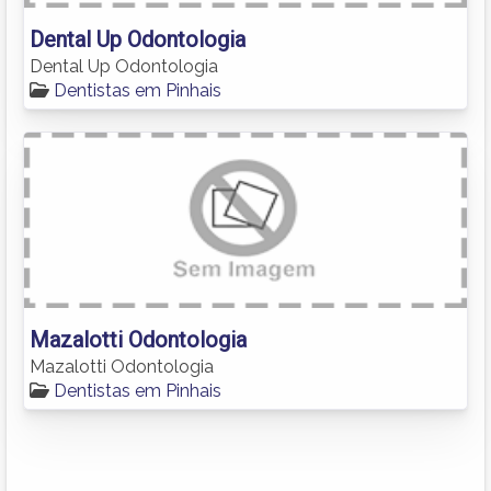
Dental Up Odontologia
Dental Up Odontologia
Dentistas em Pinhais
Mazalotti Odontologia
Mazalotti Odontologia
Dentistas em Pinhais