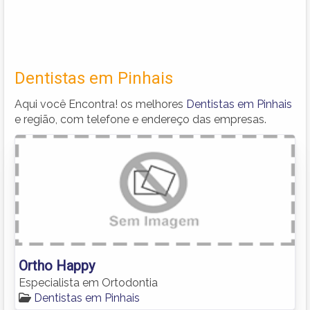
Dentistas em Pinhais
Aqui você Encontra! os melhores
Dentistas em Pinhais
e região, com telefone e endereço das empresas.
Ortho Happy
Especialista em Ortodontia
Dentistas em Pinhais