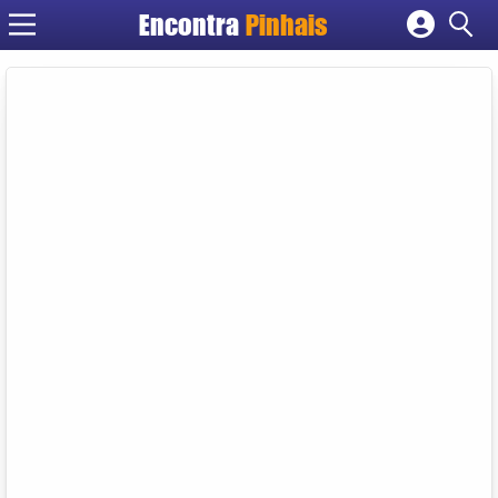
Encontra
Pinhais
Cadastrar empresa
Fazer login
Criar conta