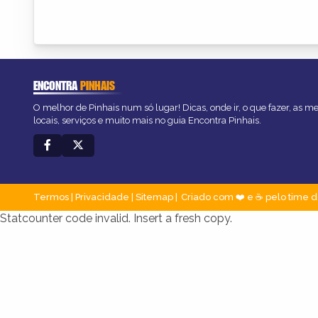
ENCONTRA
PINHAIS
O melhor de Pinhais num só lugar! Dicas, onde ir, o que fazer, as 
locais, serviços e muito mais no guia Encontra Pinhais.
Termos
|
Privacidade
|
Sitemap
Criado com ❤️ e ☕ pelo time d
Statcounter code invalid. Insert a fresh copy.