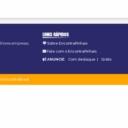
LINKS RÁPIDOS
melhores empresas,
Sobre EncontraPinhais
Fale com o EncontraPinhais
ANUNCIE
:
Com destaque
|
Grátis
o EncontraBrasil