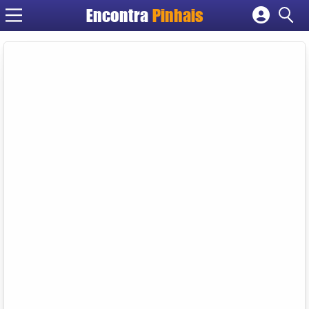
Encontra
Pinhais
Cadastrar empresa
Fazer login
Criar conta