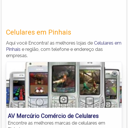
Celulares em Pinhais
Aqui você Encontra! as melhores lojas de
Celulares em
Pinhais
e região, com telefone e endereço das
empresas.
AV Mercúrio Comércio de Celulares
Encontre as melhores marcas de celulares em