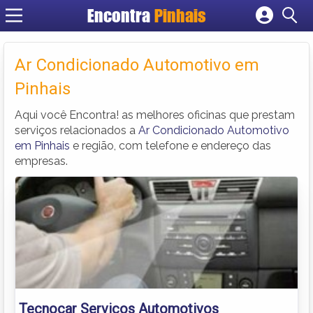
Encontra
Pinhais
Cadastrar empresa
Fazer login
Ar Condicionado Automotivo em
Criar conta
Pinhais
Aqui você Encontra! as melhores oficinas que prestam
serviços relacionados a
Ar Condicionado Automotivo
em Pinhais
e região, com telefone e endereço das
empresas.
Tecnocar Serviços Automotivos