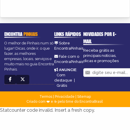
ENCONTRA
PINHAIS
LINKS RÁPIDOS
NOVIDADES POR E-
MAIL
O melhor de Pinhais num só
Sobre
lugar! Dicas, onde ir, o que
EncontraPinhais
Receba grátis as
fazer, as melhores
principais notícias,
Fale com o
empresas, locais, serviços e
dicas e promoções
EncontraPinhais
muito mais no guia Encontra
Pinhais.
ANUNCIE
:
Com
destaque
|
Grátis
Termos
|
Privacidade
|
Sitemap
Criado com ❤️ e ☕ pelo time do EncontraBrasil
Statcounter code invalid. Insert a fresh copy.