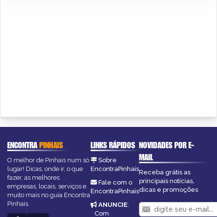
ENCONTRA
PINHAIS
LINKS RÁPIDOS
NOVIDADES POR E-
MAIL
O melhor de Pinhais num só
Sobre
lugar! Dicas, onde ir, o que
EncontraPinhais
Receba grátis as
fazer, as melhores
principais notícias,
Fale com o
empresas, locais, serviços e
dicas e promoções
EncontraPinhais
muito mais no guia Encontra
Pinhais.
ANUNCIE
:
Com