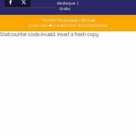
destaque
|
Grátis
Termos
|
Privacidade
|
Sitemap
Criado com ❤️ e ☕ pelo time do EncontraBrasil
Statcounter code invalid. Insert a fresh copy.