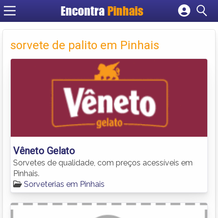
Encontra
Pinhais
Cadastrar empresa
Fazer login
sorvete de palito em Pinhais
Criar conta
Vêneto Gelato
Sorvetes de qualidade, com preços acessíveis em
Pinhais.
Sorveterias em Pinhais