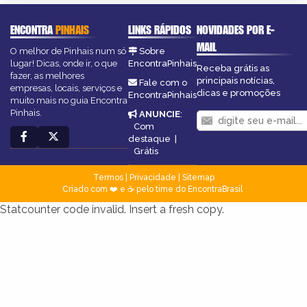
ENCONTRA
PINHAIS
LINKS RÁPIDOS
NOVIDADES POR E-
MAIL
O melhor de Pinhais num só
Sobre
lugar! Dicas, onde ir, o que
EncontraPinhais
Receba grátis as
fazer, as melhores
principais notícias,
Fale com o
empresas, locais, serviços e
dicas e promoções
EncontraPinhais
muito mais no guia Encontra
Pinhais.
ANUNCIE
:
Com
destaque
|
Grátis
Termos
|
Privacidade
|
Sitemap
Criado com ❤️ e ☕ pelo time do EncontraBrasil
Statcounter code invalid. Insert a fresh copy.