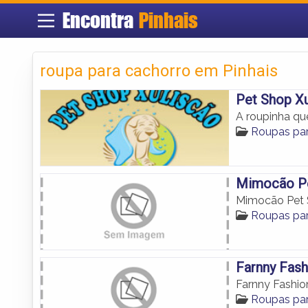
Encontra
Pinhais
roupa para cachorro em Pinhais
Pet Shop Xu
A roupinha que
Roupas par
Mimocão P
Mimocão Pet
Roupas par
Farnny Fash
Farnny Fashio
Roupas par