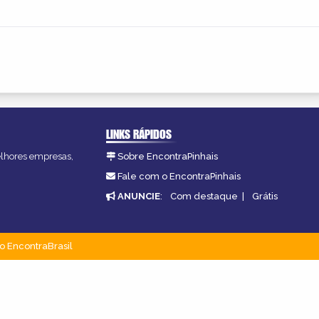
LINKS RÁPIDOS
melhores empresas,
Sobre EncontraPinhais
Fale com o EncontraPinhais
ANUNCIE
:
Com destaque
|
Grátis
o EncontraBrasil