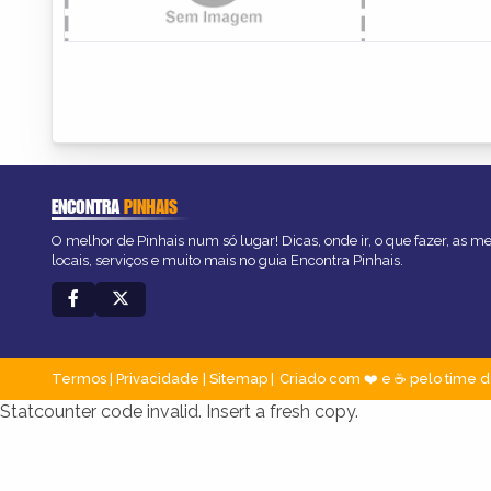
ENCONTRA
PINHAIS
O melhor de Pinhais num só lugar! Dicas, onde ir, o que fazer, as 
locais, serviços e muito mais no guia Encontra Pinhais.
Termos
|
Privacidade
|
Sitemap
Criado com ❤️ e ☕ pelo time d
Statcounter code invalid. Insert a fresh copy.