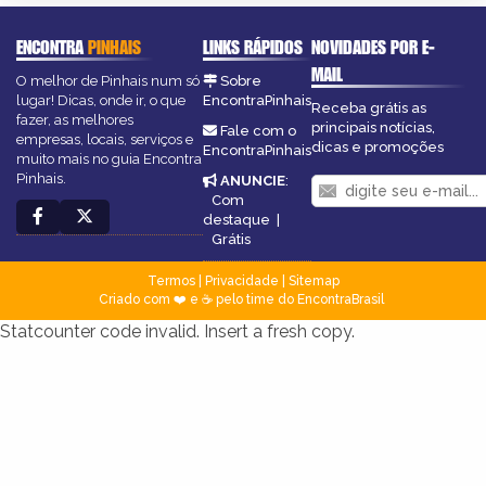
ENCONTRA
PINHAIS
LINKS RÁPIDOS
NOVIDADES POR E-
MAIL
O melhor de Pinhais num só
Sobre
lugar! Dicas, onde ir, o que
EncontraPinhais
Receba grátis as
fazer, as melhores
principais notícias,
Fale com o
empresas, locais, serviços e
dicas e promoções
EncontraPinhais
muito mais no guia Encontra
Pinhais.
ANUNCIE
:
Com
destaque
|
Grátis
Termos
|
Privacidade
|
Sitemap
Criado com ❤️ e ☕ pelo time do EncontraBrasil
Statcounter code invalid. Insert a fresh copy.