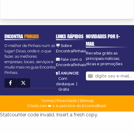
ENCONTRA
PINHAIS
LINKS RÁPIDOS
NOVIDADES POR E-
MAIL
O melhor de Pinhais num só
Sobre
lugar! Dicas, onde ir, o que
EncontraPinhais
Receba grátis as
fazer, as melhores
principais notícias,
Fale com o
empresas, locais, serviços e
dicas e promoções
EncontraPinhais
muito mais no guia Encontra
Pinhais.
ANUNCIE
:
Com
destaque
|
Grátis
Termos
|
Privacidade
|
Sitemap
Criado com ❤️ e ☕ pelo time do EncontraBrasil
Statcounter code invalid. Insert a fresh copy.