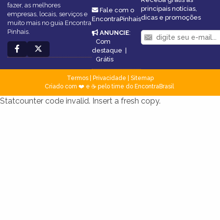
fazer, as melhores
principais notícias,
Fale com o
empresas, locais, serviços e
dicas e promoções
EncontraPinhais
muito mais no guia Encontra
Pinhais.
ANUNCIE
:
Com
destaque
|
Grátis
Termos
|
Privacidade
|
Sitemap
Criado com ❤️ e ☕ pelo time do EncontraBrasil
Statcounter code invalid. Insert a fresh copy.