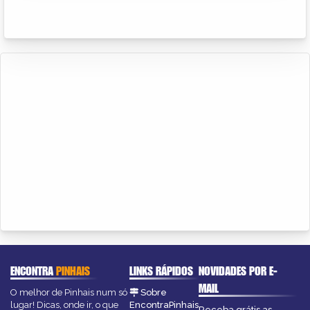
ENCONTRA
PINHAIS
LINKS RÁPIDOS
NOVIDADES POR E-
MAIL
O melhor de Pinhais num só
Sobre
lugar! Dicas, onde ir, o que
EncontraPinhais
Receba grátis as