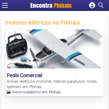
Encontra
Pinhais
Cadastrar empresa
Fazer login
motores elétricos na Pinhais
Criar conta
Pedix Comercial
Aviões elétricos, motores, hélices parafusos, rodas,
spinners em Pinhais.
Aeromodelismo em Pinhais