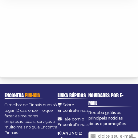
ENCONTRA
PINHAIS
LINKS RÁPIDOS
NOVIDADES POR E-
MAIL
O melhor de Pinhais num só
Sobre
lugar! Dicas, onde ir, o que
EncontraPinhais
Receba grátis as
fazer, as melhores
principais notícias,
Fale com o
empresas, locais, serviços e
dicas e promoções
EncontraPinhais
muito mais no guia Encontra
Pinhais.
ANUNCIE
: