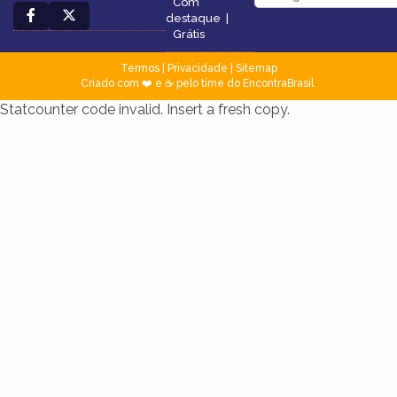
Com
destaque
|
Grátis
Termos
|
Privacidade
|
Sitemap
Criado com ❤️ e ☕ pelo time do EncontraBrasil
Statcounter code invalid. Insert a fresh copy.