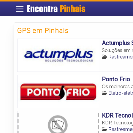
Encontra
Pinhais
GPS em Pinhais
Actumplus 
Soluções em r
Rastreamen
Ponto Frio
Os melhores a
Eletro-elet
KDR Tecnol
KDR Tecnolog
Rastreamen