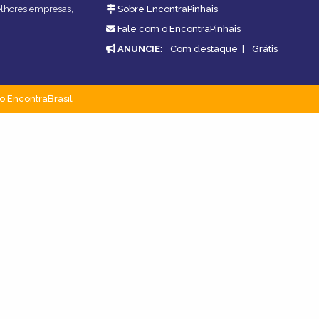
melhores empresas,
Sobre EncontraPinhais
Fale com o EncontraPinhais
ANUNCIE
:
Com destaque
|
Grátis
o EncontraBrasil