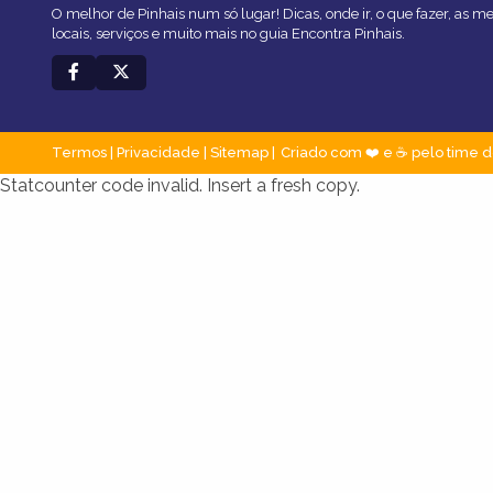
O melhor de Pinhais num só lugar! Dicas, onde ir, o que fazer, as 
locais, serviços e muito mais no guia Encontra Pinhais.
Termos
|
Privacidade
|
Sitemap
Criado com ❤️ e ☕ pelo time d
Statcounter code invalid. Insert a fresh copy.