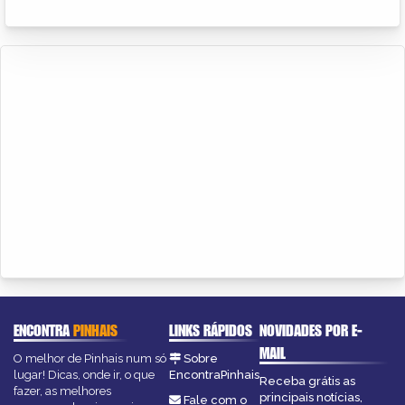
ENCONTRA
PINHAIS
LINKS RÁPIDOS
NOVIDADES POR E-
MAIL
O melhor de Pinhais num só
Sobre
lugar! Dicas, onde ir, o que
EncontraPinhais
Receba grátis as
fazer, as melhores
principais notícias,
Fale com o