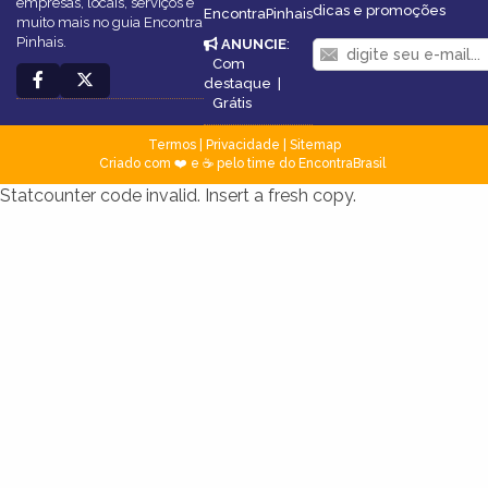
empresas, locais, serviços e
dicas e promoções
EncontraPinhais
muito mais no guia Encontra
Pinhais.
ANUNCIE
:
Com
destaque
|
Grátis
Termos
|
Privacidade
|
Sitemap
Criado com ❤️ e ☕ pelo time do EncontraBrasil
Statcounter code invalid. Insert a fresh copy.