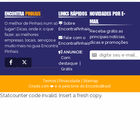
ENCONTRA
PINHAIS
LINKS RÁPIDOS
NOVIDADES POR E-
MAIL
O melhor de Pinhais num só
Sobre
lugar! Dicas, onde ir, o que
EncontraPinhais
Receba grátis as
fazer, as melhores
principais notícias,
Fale com o
empresas, locais, serviços e
dicas e promoções
EncontraPinhais
muito mais no guia Encontra
Pinhais.
ANUNCIE
:
Com
destaque
|
Grátis
Termos
|
Privacidade
|
Sitemap
Criado com ❤️ e ☕ pelo time do EncontraBrasil
Statcounter code invalid. Insert a fresh copy.