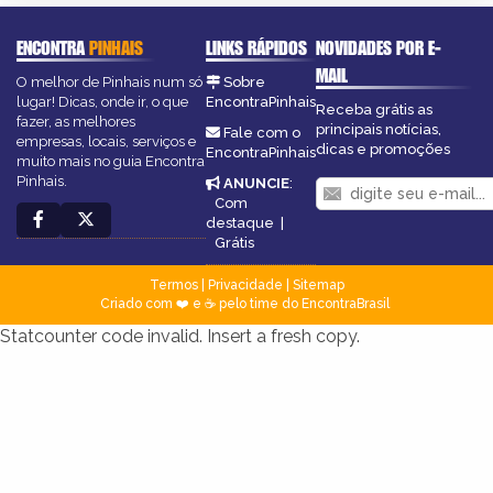
ENCONTRA
PINHAIS
LINKS RÁPIDOS
NOVIDADES POR E-
MAIL
O melhor de Pinhais num só
Sobre
lugar! Dicas, onde ir, o que
EncontraPinhais
Receba grátis as
fazer, as melhores
principais notícias,
Fale com o
empresas, locais, serviços e
dicas e promoções
EncontraPinhais
muito mais no guia Encontra
Pinhais.
ANUNCIE
:
Com
destaque
|
Grátis
Termos
|
Privacidade
|
Sitemap
Criado com ❤️ e ☕ pelo time do EncontraBrasil
Statcounter code invalid. Insert a fresh copy.