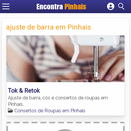
Encontra
Pinhais
Cadastrar empresa
Fazer login
ajuste de barra em Pinhais
Criar conta
Tok & Retok
Ajuste de barra, cós e consertos de roupas em
Pinhais.
Consertos de Roupas em Pinhais