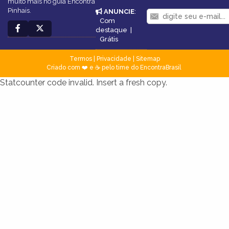
muito mais no guia Encontra
Pinhais.
ANUNCIE
:
Com
destaque
|
Grátis
Termos
|
Privacidade
|
Sitemap
Criado com ❤️ e ☕ pelo time do EncontraBrasil
Statcounter code invalid. Insert a fresh copy.