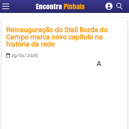
Encontra
Pinhais
Cadastrar empresa
Fazer login
Reinauguração do Stall Borda do
Criar conta
Campo marca novo capítulo na
história da rede
29/01/2026
A