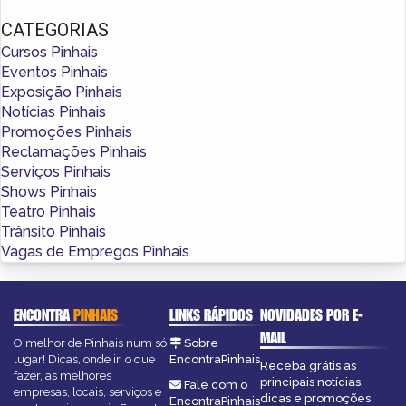
CATEGORIAS
Cursos Pinhais
Eventos Pinhais
Exposição Pinhais
Notícias Pinhais
Promoções Pinhais
Reclamações Pinhais
Serviços Pinhais
Shows Pinhais
Teatro Pinhais
Trânsito Pinhais
Vagas de Empregos Pinhais
ENCONTRA
PINHAIS
LINKS RÁPIDOS
NOVIDADES POR E-
MAIL
O melhor de Pinhais num só
Sobre
lugar! Dicas, onde ir, o que
EncontraPinhais
Receba grátis as
fazer, as melhores
principais notícias,
Fale com o
empresas, locais, serviços e
dicas e promoções
EncontraPinhais