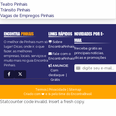
Teatro Pinhais
Trânsito Pinhais
Vagas de Empregos Pinhais
ENCONTRA
PINHAIS
LINKS RÁPIDOS
NOVIDADES POR E-
MAIL
O melhor de Pinhais num só
Sobre
lugar! Dicas, onde ir, o que
EncontraPinhais
Receba grátis as
fazer, as melhores
principais notícias,
Fale com o
empresas, locais, serviços e
dicas e promoções
EncontraPinhais
muito mais no guia Encontra
Pinhais.
ANUNCIE
:
Com
destaque
|
Grátis
Termos
|
Privacidade
|
Sitemap
Criado com ❤️ e ☕ pelo time do EncontraBrasil
Statcounter code invalid. Insert a fresh copy.