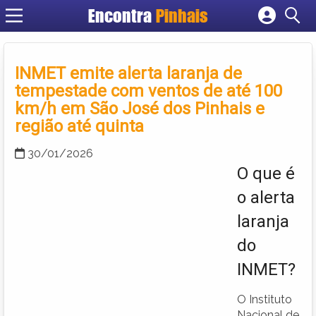
Encontra
Pinhais
Cadastrar empresa
Fazer login
INMET emite alerta laranja de
Criar conta
tempestade com ventos de até 100
km/h em São José dos Pinhais e
região até quinta
30/01/2026
O que é
o alerta
laranja
do
INMET?
O Instituto
Nacional de