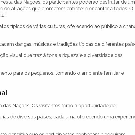
 Festa das Nações, os participantes poderão desfrutar de u
de de atrações que prometem entreter e encantar a todos. O
lui:
os típicos de várias culturas, oferecendo ao público a chan
cam danças, músicas e tradições típicas de diferentes país
 visual que traz à tona a riqueza e a diversidade das
mento para os pequenos, tornando o ambiente familiar e
nal
das Nações. Os visitantes terão a oportunidade de:
rias de diversos países, cada uma oferecendo uma experiên
ento permitirá que os participantes conheçam e adquiram