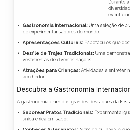
Durante a
diversida
evento inc
Gastronomia Internacional:
Uma seleção de prat
de experimentar sabores do mundo.
Apresentações Culturais:
Espetáculos que desta
Desfile de Trajes Tradicionais:
Uma demonstração
vestimentas de diversas nações.
Atrações para Crianças:
Atividades e entreteni
acolhedor.
Descubra a Gastronomia Internacio
A gastronomia é um dos grandes destaques da Festa 
Saborear Pratos Tradicionais:
Experimente igua
única e rica em sabor.
Conhecer Artesanatos:
Além da culinária, o ev