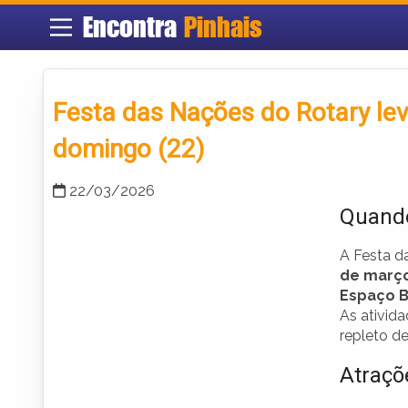
Encontra
Pinhais
Festa das Nações do Rotary le
domingo (22)
22/03/2026
Quando
A Festa d
de março
Espaço B
As ativid
repleto de
Atraçõ