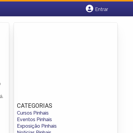
Entrar
Cadastrar empresa
Fazer login
Criar conta
9
á.
CATEGORIAS
Cursos Pinhais
Eventos Pinhais
Exposição Pinhais
Notícias Pinhais