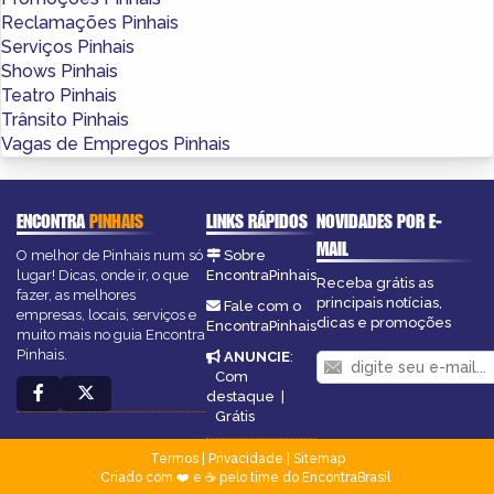
Reclamações Pinhais
Serviços Pinhais
Shows Pinhais
Teatro Pinhais
Trânsito Pinhais
Vagas de Empregos Pinhais
ENCONTRA
PINHAIS
LINKS RÁPIDOS
NOVIDADES POR E-
MAIL
O melhor de Pinhais num só
Sobre
lugar! Dicas, onde ir, o que
EncontraPinhais
Receba grátis as
fazer, as melhores
principais notícias,
Fale com o
empresas, locais, serviços e
dicas e promoções
EncontraPinhais
muito mais no guia Encontra
Pinhais.
ANUNCIE
:
Com
destaque
|
Grátis
Termos
|
Privacidade
|
Sitemap
Criado com ❤️ e ☕ pelo time do EncontraBrasil