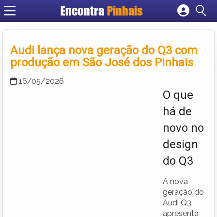
Encontra
Pinhais
Cadastrar empresa
Fazer login
Audi lança nova geração do Q3 com
Criar conta
produção em São José dos Pinhais
16/05/2026
O que
há de
novo no
design
do Q3
A nova
geração do
Audi Q3
apresenta