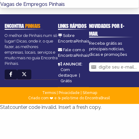
Vagas de Empregos Pinhais
ENCONTRA
PINHAIS
LINKS RÁPIDOS
NOVIDADES POR E-
MAIL
O melhor de Pinhais num só
Sobre
lugar! Dicas, onde ir, o que
EncontraPinhais
Receba grátis as
fazer, as melhores
principais notícias,
Fale com o
empresas, locais, serviços e
dicas e promoções
EncontraPinhais
muito mais no guia Encontra
Pinhais.
ANUNCIE
:
Com
destaque
|
Grátis
Termos
|
Privacidade
|
Sitemap
Criado com ❤️ e ☕ pelo time do EncontraBrasil
Statcounter code invalid. Insert a fresh copy.